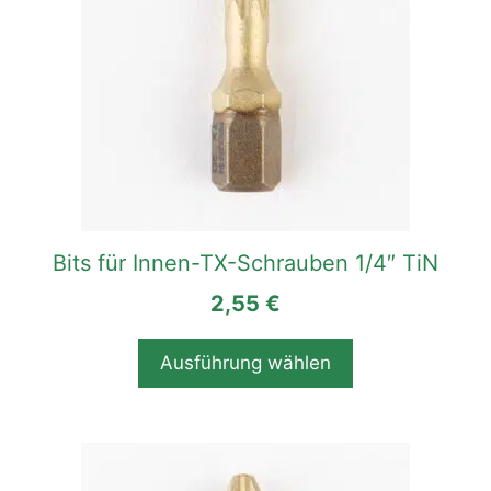
Varianten
auf.
Die
Optionen
können
auf
der
Produktseite
gewählt
Bits für Innen-TX-Schrauben 1/4″ TiN
werden
2,55
€
Ausführung wählen