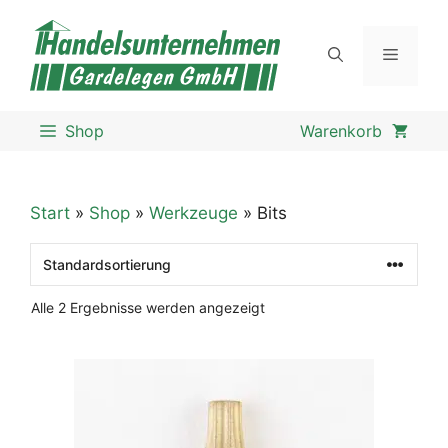
Zum
Inhalt
Menü
springen
Shop
Start
»
Shop
»
Werkzeuge
» Bits
Alle 2 Ergebnisse werden angezeigt
Dieses
Produkt
weist
mehrere