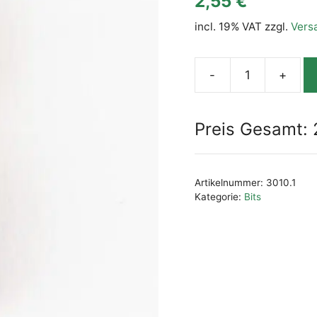
2,55
€
incl. 19% VAT
zzgl.
Vers
-
+
Bits
für
Kreuzschlitz-
Preis Gesamt:
Schrauben
PH2
1/4``
Artikelnummer:
3010.1
TiN
Kategorie:
Bits
Menge