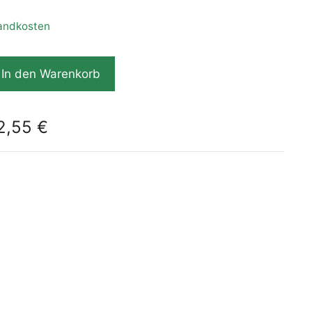
andkosten
In den Warenkorb
2,55
€