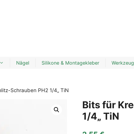
Nägel
Silikone & Montagekleber
Werkzeug
hlitz-Schrauben PH2 1/4„ TiN
Bits für K
1/4„ TiN