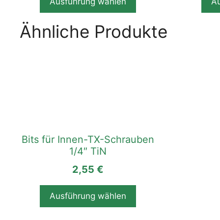
Ausführung wählen
A
gewählt
gewählt
werden
werden
Ähnliche Produkte
Dieses
Produkt
weist
mehrere
Varianten
auf.
Die
Bits für Innen-TX-Schrauben
Optionen
1/4″ TiN
können
auf
2,55
€
der
Produktseite
Ausführung wählen
gewählt
werden