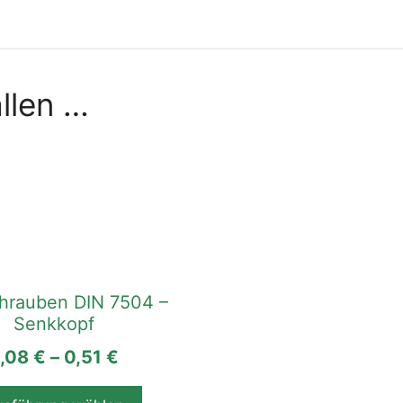
llen …
hrauben DIN 7504 –
Senkkopf
,08
€
–
0,51
€
ite