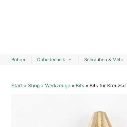
Zum
Inhalt
springen
Bohrer
Dübeltechnik
Schrauben & Mehr
Start
»
Shop
»
Werkzeuge
»
Bits
» Bits für Kreuzsc