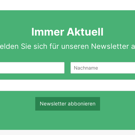
Immer Aktuell
elden Sie sich für unseren Newsletter a
N
a
c
h
n
a
Newsletter abbonieren
m
e