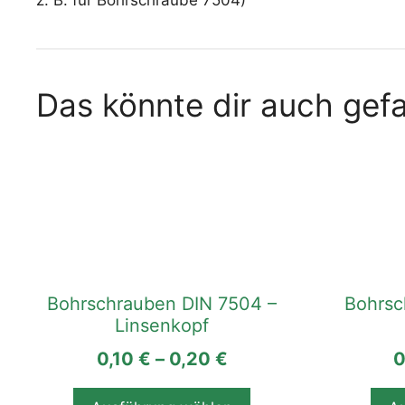
Das könnte dir auch gefa
Dieses
Dieses
Produkt
Produkt
weist
weist
mehrere
mehrere
Varianten
Varianten
auf.
auf.
Die
Die
Bohrschrauben DIN 7504 –
Bohrsc
Optionen
Optionen
Linsenkopf
können
können
auf
auf
0,10
€
–
0,20
€
0
der
der
Produktseite
Produktse