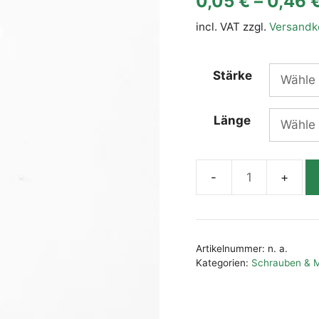
0,05
€
–
0,46
incl. VAT
zzgl.
Versandk
Stärke
Länge
Spanplattenschraube
TX
Pan-
Head
Artikelnummer:
n. a.
verzinkt
Kategorien:
Schrauben & 
Menge