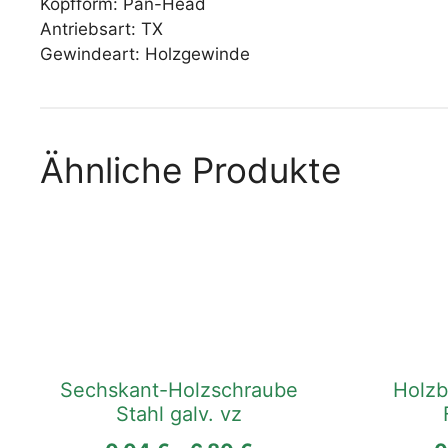
Kopfform: Pan-Head
Antriebsart: TX
Gewindeart: Holzgewinde
Ähnliche Produkte
Dieses
Dieses
Produkt
Produkt
weist
weist
mehrere
mehrere
Varianten
Varianten
auf.
auf.
Die
Die
Sechskant-Holzschraube
Holzb
Optionen
Optionen
Stahl galv. vz
können
können
auf
auf