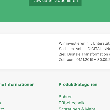
Newsletter abbonieren
m
e
Wir investieren mit Unterst
Sachsen-Anhalt DIGITAL IN
Ziel: Digitale Transformat
Zeitraum: 01.11.2019 – 30.09.
he Informationen
Produktkategorien
Bohrer
m
Dübeltechnik
tz
Schrauben & Mehr