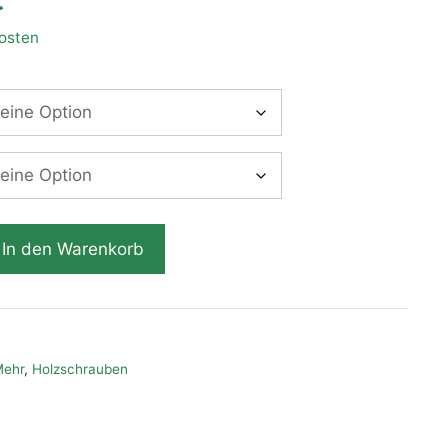
€
osten
In den Warenkorb
Mehr
,
Holzschrauben