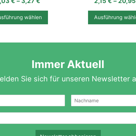
,03
€
–
3,27
€
2,15
€
–
20,9
der
ite
Produktseite
usführung wählen
Ausführung wähl
gewählt
werden
Immer Aktuell
elden Sie sich für unseren Newsletter a
N
a
c
h
n
a