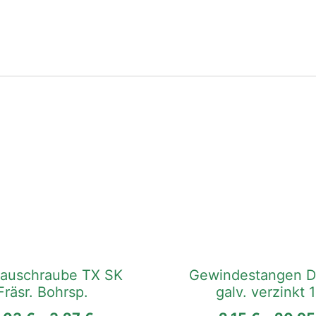
Dieses
Produkt
weist
mehrere
Varianten
auf.
Die
auschraube TX SK
Gewindestangen D
Optionen
Fräsr. Bohrsp.
galv. verzinkt 
können
auf