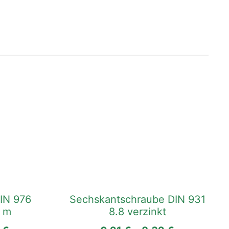
Dieses
Produkt
weist
mehrere
Varianten
auf.
Die
IN 976
Sechskantschraube DIN 931
Optionen
1 m
8.8 verzinkt
können
auf