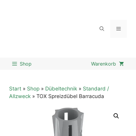
Zum
Inhalt
springen
Menü
Shop
Start
»
Shop
»
Dübeltechnik
»
Standard /
Allzweck
» TOX Spreizdübel Barracuda