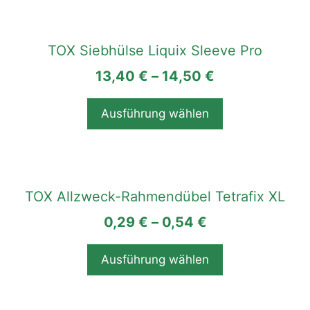
Dieses
Produkt
TOX Siebhülse Liquix Sleeve Pro
weist
13,40
€
–
14,50
€
mehrere
Varianten
auf.
Ausführung wählen
Die
Optionen
können
Dieses
auf
Produkt
TOX Allzweck-Rahmendübel Tetrafix XL
der
weist
Produktseite
0,29
€
–
0,54
€
mehrere
gewählt
Varianten
werden
auf.
Ausführung wählen
Die
Optionen
können