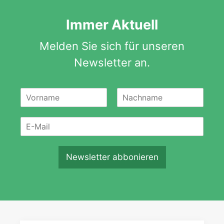
Immer Aktuell
Melden Sie sich für unseren
Newsletter an.
N
a
V
N
m
o
a
E
e
r
c
m
*
n
h
a
a
n
m
i
a
Newsletter abbonieren
e
m
l
e
*