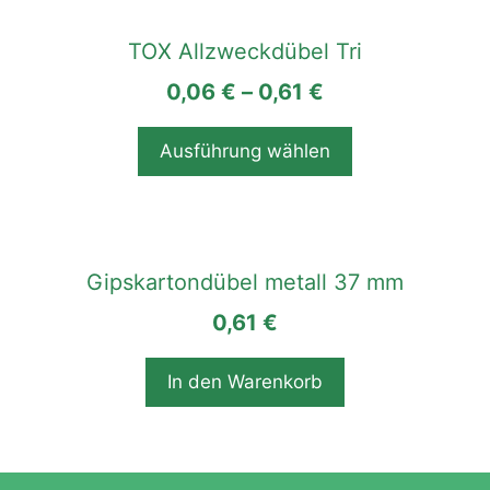
Dieses
auf
Produkt
TOX Allzweckdübel Tri
der
weist
Produktseite
0,06
€
–
0,61
€
mehrere
gewählt
Varianten
werden
auf.
Ausführung wählen
Die
Optionen
können
auf
Gipskartondübel metall 37 mm
der
Produktseite
0,61
€
gewählt
werden
In den Warenkorb