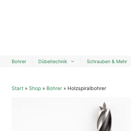
Zum
Inhalt
springen
Bohrer
Dübeltechnik
Schrauben & Mehr
Start
»
Shop
»
Bohrer
» Holzspiralbohrer