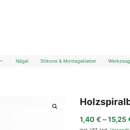
Nägel
Silikone & Montagekleber
Werkzeug
Holzspiral
1,40
€
–
15,25
incl. VAT
zzgl.
Versandk