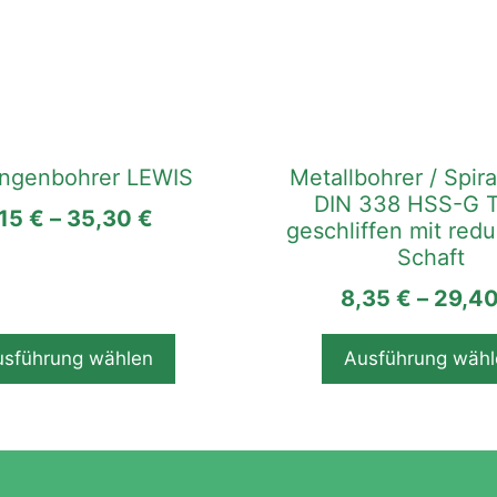
Produkt
weist
mehrere
Varianten
auf.
Die
angenbohrer LEWIS
Metallbohrer / Spir
Optionen
DIN 338 HSS-G 
können
,15
€
–
35,30
€
geschliffen mit red
auf
Schaft
der
ite
Produktseite
8,35
€
–
29,4
gewählt
werden
usführung wählen
Ausführung wähl