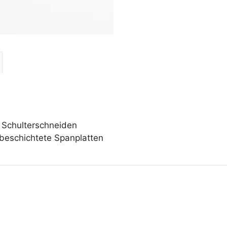
2 Schulterschneiden
nbeschichtete Spanplatten
Dieses