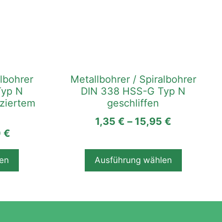
Produkt
weist
mehrere
Varianten
auf.
Die
albohrer
Metallbohrer / Spiralbohrer
Optionen
Typ N
DIN 338 HSS-G Typ N
können
uziertem
geschliffen
auf
der
1,35
€
–
15,95
€
0
€
Produktseite
gewählt
werden
en
Ausführung wählen