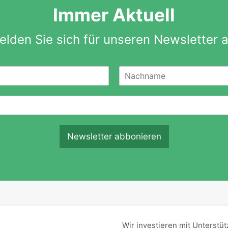
Immer Aktuell
elden Sie sich für unseren Newsletter a
N
a
c
h
n
a
Newsletter abbonieren
m
e
Wir investieren mit Unterst